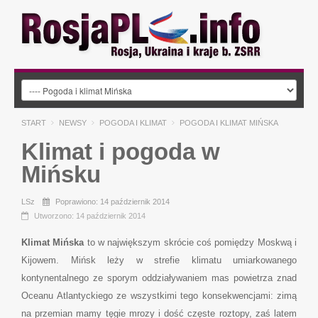
START
NEWSY
POGODA I KLIMAT
POGODA I KLIMAT MIŃSKA
Klimat i pogoda w
Mińsku
LSz
Poprawiono: 14 październik 2014
Utworzono: 14 październik 2014
Klimat Mińska
to w największym skrócie coś pomiędzy Moskwą i
Kijowem. Mińsk leży w strefie klimatu umiarkowanego
kontynentalnego ze sporym oddziaływaniem mas powietrza znad
Oceanu Atlantyckiego ze wszystkimi tego konsekwencjami: zimą
na przemian mamy tęgie mrozy i dość częste roztopy, zaś latem