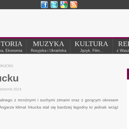
STORIA
MUZYKA
KULTURA
RE
yka, Ekonomia
Rosyjska i Ukraińska
Język, Film...
z Wasz
IRKUCKU
ucku
dziernik 2014
nentalnego z mroźnymi i suchymi zimami oraz z gorącym okresem
arze klimat Irkucka stał się bardziej łagodny to jednak wciąż