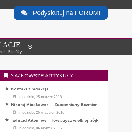
Podyskutuj na FORUM!

LACJE
ych Podróży
NAJNOWSZE ARTYKUŁY
Kontakt z redakcją
niedziela, 25 marzec 2018
Nikołaj Miaskowski – Zapomniany Bezmiar
niedziela, 25 wrzesień 2016
Eduard Artemiew – Towarzysz wielkiej trójki
niedziela, 06 marzec 2016