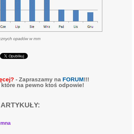
cznych opadów w mm
ęcej?
- Zapraszamy na
FORUM
!!!
 które na pewno ktoś odpowie!
 ARTYKUŁY:
zimna