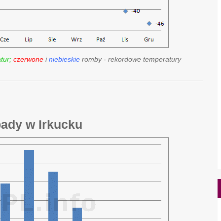
tur;
czerwone
i
niebieskie
romby - rekordowe temperatury
pady w Irkucku