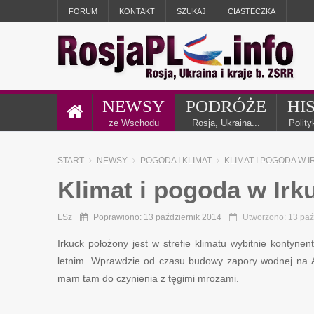
FORUM
KONTAKT
SZUKAJ
CIASTECZKA
NEWSY
PODRÓŻE
HI
ze Wschodu
Rosja, Ukraina...
Polit
START
NEWSY
POGODA I KLIMAT
KLIMAT I POGODA W 
Klimat i pogoda w Irk
LSz
Poprawiono: 13 październik 2014
Utworzono: 13 paź
Irkuck położony jest w strefie klimatu wybitnie konty
letnim. Wprawdzie od czasu budowy zapory wodnej na Ang
mam tam do czynienia z tęgimi mrozami.