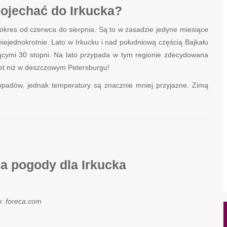
pojechać do Irkucka?
okres od czerwca do sierpnia. Są to w zasadzie jedyne miesiące
iejednokrotnie. Lato w Irkucku i nad południową częścią Bajkału
jącymi 30 stopni. Na lato przypada w tym regionie zdecydowana
wet niż w deszczowym Petersburgu!
ą opadów, jednak temperatury są znacznie mniej przyjazne. Zimą
a pogody dla Irkucka
o: foreca.com