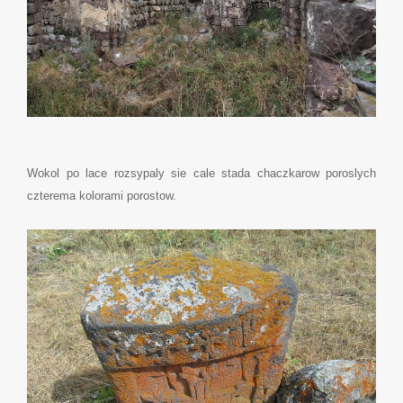
Wokol po lace rozsypaly sie cale stada chaczkarow poroslych
czterema kolorami porostow.