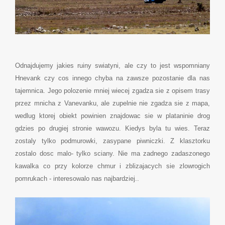
Odnajdujemy jakies ruiny swiatyni, ale czy to jest wspomniany
Hnevank czy cos innego chyba na zawsze pozostanie dla nas
tajemnica. Jego polozenie mniej wiecej zgadza sie z opisem trasy
przez mnicha z Vanevanku, ale zupelnie nie zgadza sie z mapa,
wedlug ktorej obiekt powinien znajdowac sie w plataninie drog
gdzies po drugiej stronie wawozu. Kiedys byla tu wies. Teraz
zostaly tylko podmurowki, zasypane piwniczki. Z klasztorku
zostalo dosc malo- tylko sciany. Nie ma zadnego zadaszonego
kawalka co przy kolorze chmur i zblizajacych sie zlowrogich
pomrukach - interesowalo nas najbardziej..