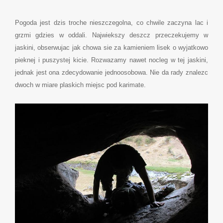
Pogoda jest dzis troche nieszczegolna, co chwile zaczyna lac i
grzmi gdzies w oddali. Najwiekszy deszcz przeczekujemy w
jaskini, obserwujac jak chowa sie za kamieniem lisek o wyjatkowo
pieknej i puszystej kicie. Rozwazamy nawet nocleg w tej jaskini,
jednak jest ona zdecydowanie jednoosobowa. Nie da rady znalezc
dwoch w miare plaskich miejsc pod karimate.