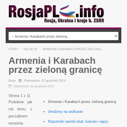
START
RELACJE
ARMENIA I KARABACH PRZEZ ZIELONĄ...
Armenia i Karabach
przez zieloną granicę
Buba
Poprawiono: 02 grudzień 2014
Utworzono: 02 grudzień 2014
Strona 1 z 11
Armenia i Karabach przez zieloną granicę
Podobnie jak
rok temu, z
Urodziny na wulkanie
początkiem
Klasztorki wsród skał, kolców i węży
września