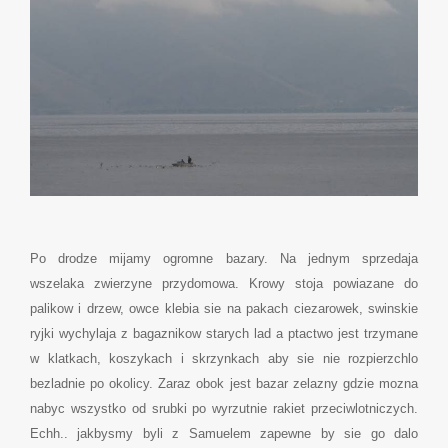
Po drodze mijamy ogromne bazary. Na jednym sprzedaja
wszelaka zwierzyne przydomowa. Krowy stoja powiazane do
palikow i drzew, owce klebia sie na pakach ciezarowek, swinskie
ryjki wychylaja z bagaznikow starych lad a ptactwo jest trzymane
w klatkach, koszykach i skrzynkach aby sie nie rozpierzchlo
bezladnie po okolicy. Zaraz obok jest bazar zelazny gdzie mozna
nabyc wszystko od srubki po wyrzutnie rakiet przeciwlotniczych.
Echh.. jakbysmy byli z Samuelem zapewne by sie go dalo