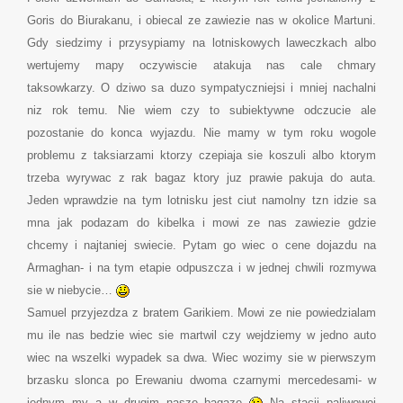
Goris do Biurakanu, i obiecal ze zawiezie nas w okolice Martuni.
Gdy siedzimy i przysypiamy na lotniskowych laweczkach albo
wertujemy mapy oczywiscie atakuja nas cale chmary
taksowkarzy. O dziwo sa duzo sympatyczniejsi i mniej nachalni
niz rok temu. Nie wiem czy to subiektywne odczucie ale
pozostanie do konca wyjazdu. Nie mamy w tym roku wogole
problemu z taksiarzami ktorzy czepiaja sie koszuli albo ktorym
trzeba wyrywac z rak bagaz ktory juz prawie pakuja do auta.
Jeden wprawdzie na tym lotnisku jest ciut namolny tzn idzie sa
mna jak podazam do kibelka i mowi ze nas zawiezie gdzie
chcemy i najtaniej swiecie. Pytam go wiec o cene dojazdu na
Armaghan- i na tym etapie odpuszcza i w jednej chwili rozmywa
sie w niebycie…
Samuel przyjezdza z bratem Garikiem. Mowi ze nie powiedzialam
mu ile nas bedzie wiec sie martwil czy wejdziemy w jedno auto
wiec na wszelki wypadek sa dwa. Wiec wozimy sie w pierwszym
brzasku slonca po Erewaniu dwoma czarnymi mercedesami- w
jednym my a w drugim nasze bagaze
Na stacji paliwowej