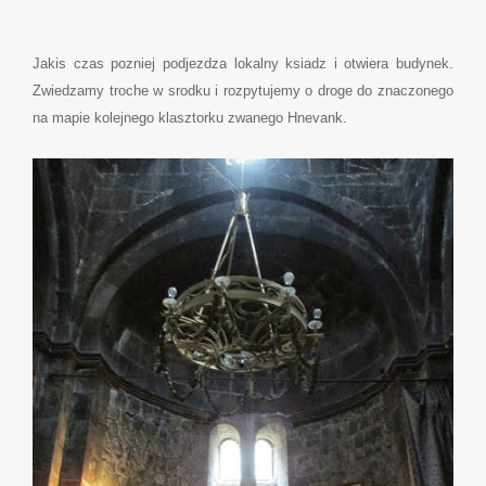
Jakis czas pozniej podjezdza lokalny ksiadz i otwiera budynek.
Zwiedzamy troche w srodku i rozpytujemy o droge do znaczonego
na mapie kolejnego klasztorku zwanego Hnevank.