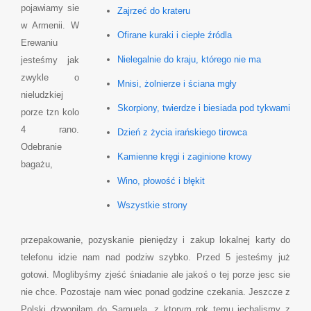
pojawiamy sie
Zajrzeć do krateru
w Armenii. W
Ofirane kuraki i ciepłe źródla
Erewaniu
Nielegalnie do kraju, którego nie ma
jesteśmy jak
zwykle o
Mnisi, żolnierze i ściana mgły
nieludzkiej
Skorpiony, twierdze i biesiada pod tykwami
porze tzn kolo
4 rano.
Dzień z życia irańskiego tirowca
Odebranie
Kamienne kręgi i zaginione krowy
bagażu,
Wino, płowość i błękit
Wszystkie strony
przepakowanie, pozyskanie pieniędzy i zakup lokalnej karty do
telefonu idzie nam nad podziw szybko. Przed 5 jesteśmy już
gotowi. Moglibyśmy zjeść śniadanie ale jakoś o tej porze jesc sie
nie chce. Pozostaje nam wiec ponad godzine czekania. Jeszcze z
Polski dzwonilam do Samuela, z ktorym rok temu jechalismy z