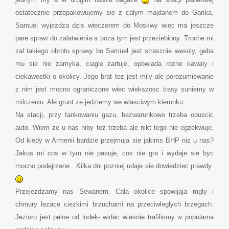
ostatecznie przepakowujemy sie z calym majdanem do Garika.
Samuel wyjezdza dzis wieczorem do Moskwy wiec ma jeszcze
pare spraw do zalatwienia a poza tym jest przeziebiony. Troche mi
zal takiego obrotu sprawy bo Samuel jest strasznie wesoly, geba
mu sie nie zamyka, ciagle zartuje, opowiada rozne kawaly i
ciekawostki o okolicy. Jego brat tez jest mily ale porozumiewanie
z nim jest mocno ograniczone wiec wiekszosc trasy suniemy w
milczeniu. Ale grunt ze jedziemy we wlasciwym kierunku.
Na stacji, przy tankowaniu gazu, bezwarunkowo trzeba opuscic
auto. Wiem ze u nas niby tez trzeba ale nikt tego nie egzekwuje.
Od kiedy w Armenii bardzie przejmuja sie jakims BHP niz u nas?
Jakos mi cos w tym nie pasuje, cos nie gra i wydaje sie byc
mocno podejrzane.. Kilka dni pozniej udaje sie dowiedziec prawdy
Przejezdzamy nas Sewanem. Cala okolice spowijaja mgly i
chmury lezace ciezkimi brzuchami na przeciwleglych brzegach.
Jezioro jest pelne od lodek- widac wlasnie trafilismy w popularna