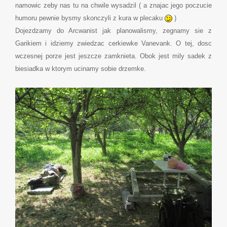
namowic zeby nas tu na chwile wysadzil ( a znajac jego poczucie
humoru pewnie bysmy skonczyli z kura w plecaku
)
Dojezdzamy do Arcwanist jak planowalismy, zegnamy sie z
Garikiem i idziemy zwiedzac cerkiewke Vanevank. O tej, dosc
wczesnej porze jest jeszcze zamknieta. Obok jest mily sadek z
biesiadka w ktorym ucinamy sobie drzemke.