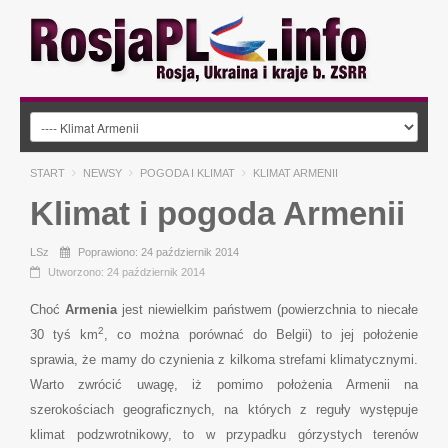
START
NEWSY
POGODA I KLIMAT
KLIMAT ARMENII
Klimat i pogoda Armenii
LSz
Poprawiono: 24 październik 2014
Utworzono: 24 październik 2014
Choć
Armenia
jest niewielkim państwem (powierzchnia to niecałe
2
30 tyś km
, co można porównać do Belgii) to jej położenie
sprawia, że mamy do czynienia z kilkoma strefami klimatycznymi.
Warto zwrócić uwagę, iż pomimo położenia Armenii na
szerokościach geograficznych, na których z reguły występuje
klimat podzwrotnikowy, to w przypadku górzystych terenów