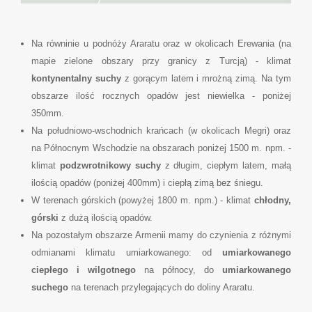
Na równinie u podnóży Araratu oraz w okolicach Erewania (na
mapie zielone obszary przy granicy z Turcją) - klimat
kontynentalny suchy
z gorącym latem i mrożną zimą. Na tym
obszarze ilość rocznych opadów jest niewielka - poniżej
350mm.
Na południowo-wschodnich krańcach (w okolicach Megri) oraz
na Północnym Wschodzie na obszarach poniżej 1500 m. npm. -
klimat
podzwrotnikowy suchy
z długim, ciepłym latem, małą
ilością opadów (poniżej 400mm) i ciepłą zimą bez śniegu.
W terenach górskich (powyżej 1800 m. npm.) - klimat
chłodny,
górski
z dużą ilością opadów.
Na pozostałym obszarze Armenii mamy do czynienia z różnymi
odmianami klimatu umiarkowanego: od
umiarkowanego
ciepłego i wilgotnego
na północy, do
umiarkowanego
suchego
na terenach przylegających do doliny Araratu.