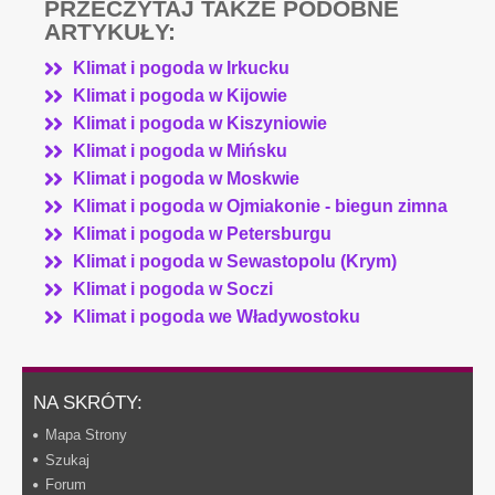
PRZECZYTAJ TAKŻE PODOBNE
ARTYKUŁY:
Klimat i pogoda w Irkucku
Klimat i pogoda w Kijowie
Klimat i pogoda w Kiszyniowie
Klimat i pogoda w Mińsku
Klimat i pogoda w Moskwie
Klimat i pogoda w Ojmiakonie - biegun zimna
Klimat i pogoda w Petersburgu
Klimat i pogoda w Sewastopolu (Krym)
Klimat i pogoda w Soczi
Klimat i pogoda we Władywostoku
NA SKRÓTY:
Mapa Strony
Szukaj
Forum