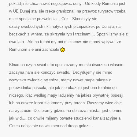
poklad, nie chca nawet negocjowac ceny.. Od kiedy Rumunia jest
w UE Dunaj stal sie rzeka graniczna i na przewoz turystow trzeba
miec specjalne pozwolenia... Coz...Skonczyly sie
czasy swobodnych i klimatycznych przejazdzek po Dunaju, na
beczkach z winem, ze skrzynia ryb i trzcinami... Spoznilismy sie z
dwa lata...Ale na to ani my ani miejscowi nie mamy wplywu, ze
Rumunom sie unii zachcialo
Klnac na czym swiat stoi opuszczamy morski dworzec i wlasnie
zaczyna nam sie konczyc swiatlo.. Decydujemy sie mimo
wszytsko zwiedzic twierdze, mamy nawet mape miasta z
przewodnika pascala, ale jak sie okazuje jest ona totalnie do
niczego, idac wedlug mapy ladujemy na jakies prywatnej posesji
lub na drozce ktora sie konczy przy torach. Ruszamy wiec dalej
na wyczucie. Docieramy gdzies na obrzeza miasta, jest ciemno
jak w d..., co chwile mijamy otwarte studzienki kanalizacyjne a
Grzes nabija sie na wiszaca nad droga galaz...