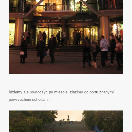
Idziemy sie powloczyc po miescie, zlazimy do portu znanymi
powszechnie schodami,