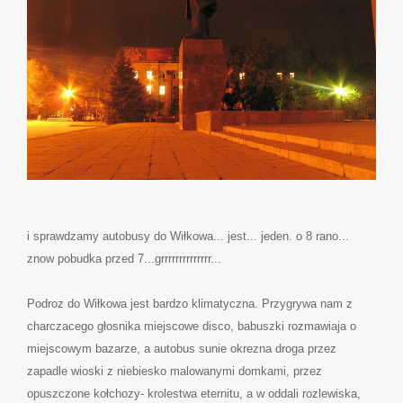
i sprawdzamy autobusy do Wiłkowa... jest... jeden. o 8 rano...
znow pobudka przed 7...grrrrrrrrrrrrrr...
Podroz do Wiłkowa jest bardzo klimatyczna. Przygrywa nam z
charczacego głosnika miejscowe disco, babuszki rozmawiaja o
miejscowym bazarze, a autobus sunie okrezna droga przez
zapadle wioski z niebiesko malowanymi domkami, przez
opuszczone kołchozy- krolestwa eternitu, a w oddali rozlewiska,