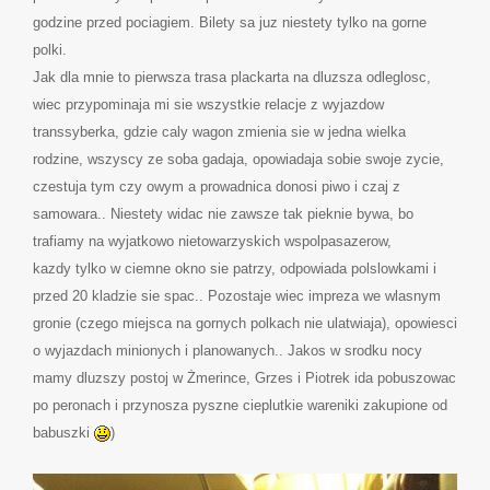
godzine przed pociagiem. Bilety sa juz niestety tylko na gorne
polki.
Jak dla mnie to pierwsza trasa plackarta na dluzsza odleglosc,
wiec przypominaja mi sie wszystkie relacje z wyjazdow
transsyberka, gdzie caly wagon zmienia sie w jedna wielka
rodzine, wszyscy ze soba gadaja, opowiadaja sobie swoje zycie,
czestuja tym czy owym a prowadnica donosi piwo i czaj z
samowara.. Niestety widac nie zawsze tak pieknie bywa, bo
trafiamy na wyjatkowo nietowarzyskich wspolpasazerow,
kazdy tylko w ciemne okno sie patrzy, odpowiada polslowkami i
przed 20 kladzie sie spac.. Pozostaje wiec impreza we wlasnym
gronie (czego miejsca na gornych polkach nie ulatwiaja), opowiesci
o wyjazdach minionych i planowanych.. Jakos w srodku nocy
mamy dluzszy postoj w Żmerince, Grzes i Piotrek ida pobuszowac
po peronach i przynosza pyszne cieplutkie wareniki zakupione od
babuszki
)