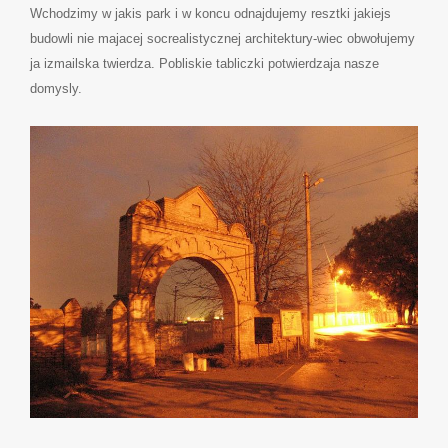
Wchodzimy w jakis park i w koncu odnajdujemy resztki jakiejs
budowli nie majacej socrealistycznej architektury-wiec obwołujemy
ja izmailska twierdza. Pobliskie tabliczki potwierdzaja nasze
domysly.