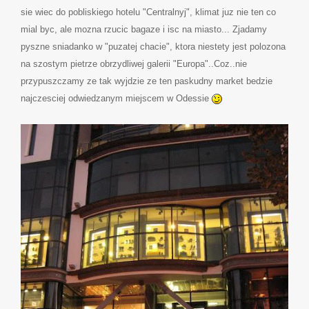
sie wiec do pobliskiego hotelu "Centralnyj", klimat juz nie ten co
mial byc, ale mozna rzucic bagaze i isc na miasto... Zjadamy
pyszne sniadanko w "puzatej chacie", ktora niestety jest polozona
na szostym pietrze obrzydliwej galerii "Europa"..Coz..nie
przypuszczamy ze tak wyjdzie ze ten paskudny market bedzie
najczesciej odwiedzanym miejscem w Odessie