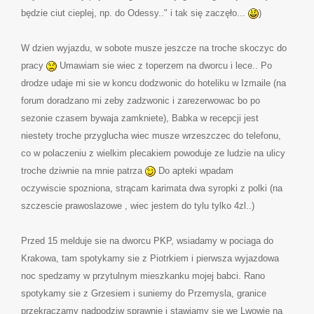
będzie ciut cieplej, np. do Odessy.." i tak się zaczęło...
)
W dzien wyjazdu, w sobote musze jeszcze na troche skoczyc do
pracy
Umawiam sie wiec z toperzem na dworcu i lece.. Po
drodze udaje mi sie w koncu dodzwonic do hoteliku w Izmaile (na
forum doradzano mi zeby zadzwonic i zarezerwowac bo po
sezonie czasem bywaja zamkniete), Babka w recepcji jest
niestety troche przyglucha wiec musze wrzeszczec do telefonu,
co w polaczeniu z wielkim plecakiem powoduje ze ludzie na ulicy
troche dziwnie na mnie patrza
Do apteki wpadam
oczywiscie spozniona, strącam karimata dwa syropki z polki (na
szczescie prawoslazowe , wiec jestem do tylu tylko 4zl..)
Przed 15 melduje sie na dworcu PKP, wsiadamy w pociaga do
Krakowa, tam spotykamy sie z Piotrkiem i pierwsza wyjazdowa
noc spedzamy w przytulnym mieszkanku mojej babci. Rano
spotykamy sie z Grzesiem i suniemy do Przemysla, granice
przekraczamy nadpodziw sprawnie i stawiamy sie we Lwowie na