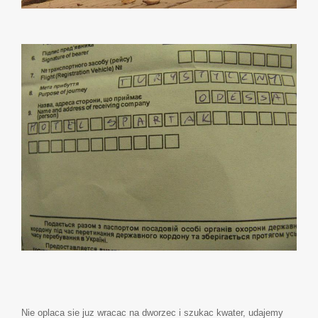
Nie oplaca sie juz wracac na dworzec i szukac kwater, udajemy