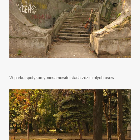
W parku spotykamy niesamowite stada zdziczalych psow