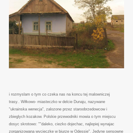
i rozmyslam o tym co czeka nas na koncu tej malowniczej
trasy.. Wiłkowo- miasteczko w delcie Dunaju, nazywane
"ukrainska wenecja", zalozone przez staroobrzedowcow i
zbieglych kozakow. Polskie przewodniki mowia o tym miejscu
dosyc skrotowo: ""daleko, ciezko dojechac, najlepiej wynajac
zorganizowana wycieczke w biurze w Odessie". Jedyne sensowne