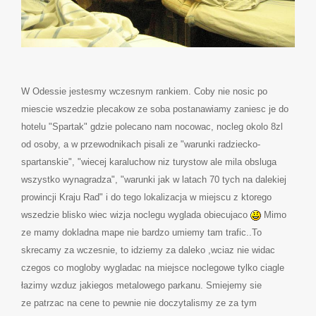
W Odessie jestesmy wczesnym rankiem. Coby nie nosic po
miescie wszedzie plecakow ze soba postanawiamy zaniesc je do
hotelu "Spartak" gdzie polecano nam nocowac, nocleg okolo 8zl
od osoby, a w przewodnikach pisali ze "warunki radziecko-
spartanskie", "wiecej karaluchow niz turystow ale mila obsluga
wszystko wynagradza", "warunki jak w latach 70 tych na dalekiej
prowincji Kraju Rad" i do tego lokalizacja w miejscu z ktorego
wszedzie blisko wiec wizja noclegu wyglada obiecujaco
Mimo
ze mamy dokladna mape nie bardzo umiemy tam trafic..To
skrecamy za wczesnie, to idziemy za daleko ,wciaz nie widac
czegos co mogloby wygladac na miejsce noclegowe tylko ciagle
łazimy wzduz jakiegos metalowego parkanu. Smiejemy sie
ze patrzac na cene to pewnie nie doczytalismy ze za tym