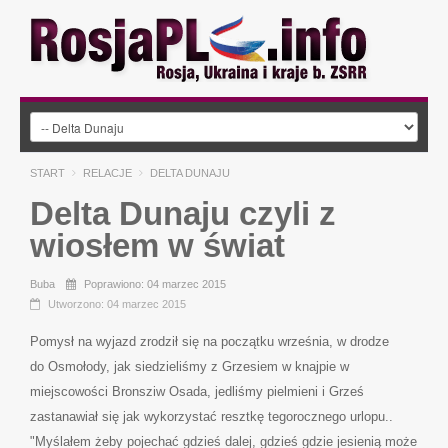
START
RELACJE
DELTA DUNAJU
Delta Dunaju czyli z
wiosłem w świat
Buba
Poprawiono: 04 marzec 2015
Utworzono: 04 marzec 2015
Pomysł na wyjazd zrodził się na początku września, w drodze
do Osmołody, jak siedzieliśmy z Grzesiem w knajpie w
miejscowości Bronsziw Osada, jedliśmy pielmieni i Grześ
zastanawiał się jak wykorzystać resztkę tegorocznego urlopu..
"Myślałem żeby pojechać gdzieś dalej, gdzieś gdzie jesienią może