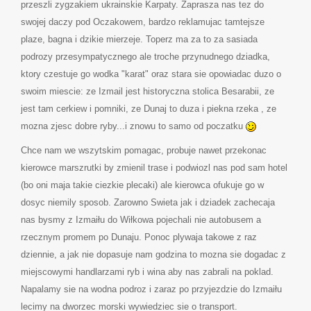
przeszli zygzakiem ukrainskie Karpaty. Zaprasza nas tez do
swojej daczy pod Oczakowem, bardzo reklamujac tamtejsze
plaze, bagna i dzikie mierzeje. Toperz ma za to za sasiada
podrozy przesympatycznego ale troche przynudnego dziadka,
ktory czestuje go wodka "karat" oraz stara sie opowiadac duzo o
swoim miescie: ze Izmail jest historyczna stolica Besarabii, ze
jest tam cerkiew i pomniki, ze Dunaj to duza i piekna rzeka , ze
mozna zjesc dobre ryby...i znowu to samo od poczatku
Chce nam we wszytskim pomagac, probuje nawet przekonac
kierowce marszrutki by zmienil trase i podwiozl nas pod sam hotel
(bo oni maja takie ciezkie plecaki) ale kierowca ofukuje go w
dosyc niemily sposob. Zarowno Swieta jak i dziadek zachecaja
nas bysmy z Izmaiłu do Wiłkowa pojechali nie autobusem a
rzecznym promem po Dunaju. Ponoc plywaja takowe z raz
dziennie, a jak nie dopasuje nam godzina to mozna sie dogadac z
miejscowymi handlarzami ryb i wina aby nas zabrali na poklad.
Napalamy sie na wodna podroz i zaraz po przyjezdzie do Izmaiłu
lecimy na dworzec morski wywiedziec sie o transport.