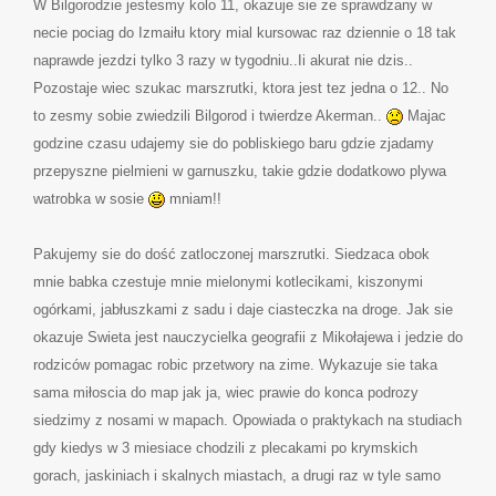
W Bilgorodzie jestesmy kolo 11, okazuje sie ze sprawdzany w
necie pociag do Izmaiłu ktory mial kursowac raz dziennie o 18 tak
naprawde jezdzi tylko 3 razy w tygodniu..Ii akurat nie dzis..
Pozostaje wiec szukac marszrutki, ktora jest tez jedna o 12.. No
to zesmy sobie zwiedzili Bilgorod i twierdze Akerman..
Majac
godzine czasu udajemy sie do pobliskiego baru gdzie zjadamy
przepyszne pielmieni w garnuszku, takie gdzie dodatkowo plywa
watrobka w sosie
mniam!!
Pakujemy sie do dość zatloczonej marszrutki. Siedzaca obok
mnie babka czestuje mnie mielonymi kotlecikami, kiszonymi
ogórkami, jabłuszkami z sadu i daje ciasteczka na droge. Jak sie
okazuje Swieta jest nauczycielka geografii z Mikołajewa i jedzie do
rodziców pomagac robic przetwory na zime. Wykazuje sie taka
sama miłoscia do map jak ja, wiec prawie do konca podrozy
siedzimy z nosami w mapach. Opowiada o praktykach na studiach
gdy kiedys w 3 miesiace chodzili z plecakami po krymskich
gorach, jaskiniach i skalnych miastach, a drugi raz w tyle samo