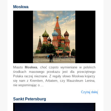
Moskwa
Miasto
Moskwa
, choć często wymieniane w polskich
środkach masowego przekazu jest dla przeciętnego
Polaka raczej nieznane. Z reguły słowo Moskwa kojarzy
się nam z Kremlem, Arbatem, czy Mauzoleum Lenina,
nie wspominając o ...
Czytaj dalej
Sankt Petersburg