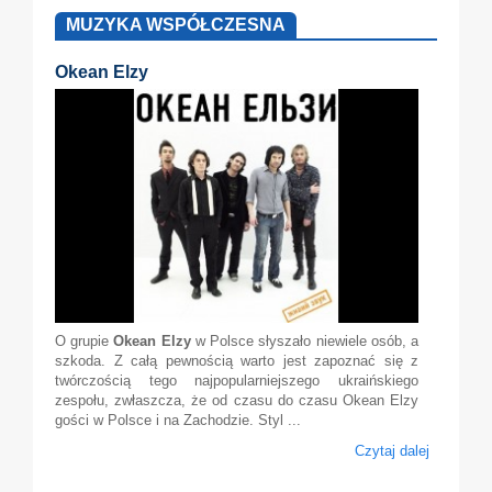
MUZYKA WSPÓŁCZESNA
Okean Elzy
O grupie
Okean Elzy
w Polsce słyszało niewiele osób, a
szkoda. Z całą pewnością warto jest zapoznać się z
twórczością tego najpopularniejszego ukraińskiego
zespołu, zwłaszcza, że od czasu do czasu Okean Elzy
gości w Polsce i na Zachodzie. Styl ...
Czytaj dalej