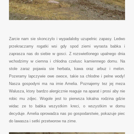
Zarcie nam sie skonczylo i wypadaloby uzupelnic zapasy. Ledwo
przekraczamy rogatki wsi gdy spod ziemi wyrasta babka i
zaprasza nas do siebie w gosci. Z rozswietlonego upalnego dnia
wchodzimy w ciemna i chlodna czelusc kamiennego domu. Na
stole zaraz pojawia sie herbata, kawa oraz arbuz i melon.
Pozeramy lapczywie owe owoce, takie sa chlodne i pelne wody!
Nasza gospodyni ma na imie Amelia. Poznajemy tez jej meza
Walusza, ktory bardzo alergicznie reaguje na aparat i prosi aby nie
robic mu zdjec. Wogole jest to pierwsza lokalna rodzina gdzie
widac ze to babka wszystkim kreci, o wszystkim w domu
decyduje. Amelia oprowadza nas po gospodarstwie, pokazuje piec
do lawasza i setki przetworow na zime.