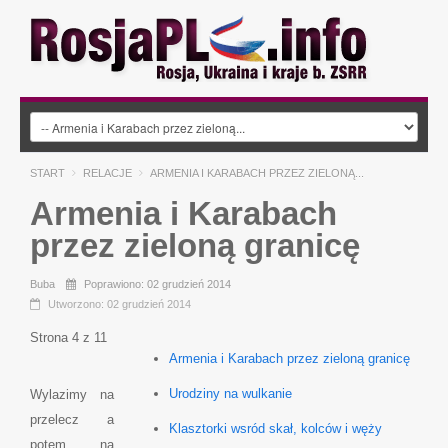
START
RELACJE
ARMENIA I KARABACH PRZEZ ZIELONĄ...
Armenia i Karabach
przez zieloną granicę
Buba
Poprawiono: 02 grudzień 2014
Utworzono: 02 grudzień 2014
Strona 4 z 11
Armenia i Karabach przez zieloną granicę
Urodziny na wulkanie
Wylazimy na
przelecz a
Klasztorki wsród skał, kolców i węży
potem na