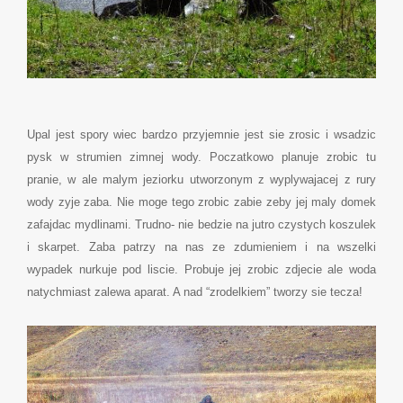
Upal jest spory wiec bardzo przyjemnie jest sie zrosic i wsadzic
pysk w strumien zimnej wody. Poczatkowo planuje zrobic tu
pranie, w ale malym jeziorku utworzonym z wyplywajacej z rury
wody zyje zaba. Nie moge tego zrobic zabie zeby jej maly domek
zafajdac mydlinami. Trudno- nie bedzie na jutro czystych koszulek
i skarpet. Zaba patrzy na nas ze zdumieniem i na wszelki
wypadek nurkuje pod liscie. Probuje jej zrobic zdjecie ale woda
natychmiast zalewa aparat. A nad “zrodelkiem” tworzy sie tecza!