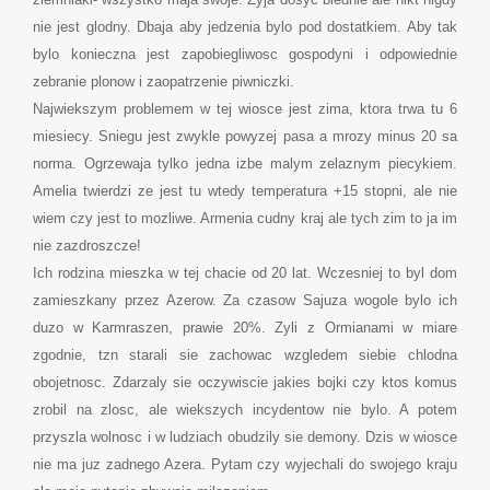
nie jest glodny. Dbaja aby jedzenia bylo pod dostatkiem. Aby tak
bylo konieczna jest zapobiegliwosc gospodyni i odpowiednie
zebranie plonow i zaopatrzenie piwniczki.
Najwiekszym problemem w tej wiosce jest zima, ktora trwa tu 6
miesiecy. Sniegu jest zwykle powyzej pasa a mrozy minus 20 sa
norma. Ogrzewaja tylko jedna izbe malym zelaznym piecykiem.
Amelia twierdzi ze jest tu wtedy temperatura +15 stopni, ale nie
wiem czy jest to mozliwe. Armenia cudny kraj ale tych zim to ja im
nie zazdroszcze!
Ich rodzina mieszka w tej chacie od 20 lat. Wczesniej to byl dom
zamieszkany przez Azerow. Za czasow Sajuza wogole bylo ich
duzo w Karmraszen, prawie 20%. Zyli z Ormianami w miare
zgodnie, tzn starali sie zachowac wzgledem siebie chlodna
obojetnosc. Zdarzaly sie oczywiscie jakies bojki czy ktos komus
zrobil na zlosc, ale wiekszych incydentow nie bylo. A potem
przyszla wolnosc i w ludziach obudzily sie demony. Dzis w wiosce
nie ma juz zadnego Azera. Pytam czy wyjechali do swojego kraju