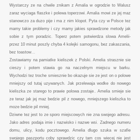
Wystarczy ze na chwile znikam z Amalia w ogrodzie to Walusz
zaraz wyciaga flaszke i polewa toperzowi. Amalia mowi ze jej maz
stanowczo za duzo pije i ma z nim klopot. Pyta czy w Polsce tez
mamy takie problemy i czy mamy jakies sprawdzone metody jak
sobie z tym poradzic. Toperz potem potwierdza slowa Amelii-
przez 10 minut poszly chyba 4 kolejki samogonu, bez zakaszania,
bez toastow…
Zostawiamy na pamiatke kieliszek z Polski. Amelia strasznie sie
cieszy i potem stawia go na naczelnym miejscu w barku.
Wychodzi tez troche smiesznie bo okazuje sie ze jest on o polowe
mniejszy od tutaj uzywanych. Jak przelewaja wodke do nowego
kieliszka ze starego to prawie polowa zostaje.. Amelia smieje sie
ze teraz jak jej maz bedzie pil z nowego, mniejszego kieliszka to
moze bedzie pil mniej.
Dziwne tez jest to ze sporo miejscowych nie zna swojego adresu.
Jako adres podaja imie i nazwisko i nazwe wsi. Zadnego numeru
domu, ulicy, kodu pocztowego. Amelia dlugo szuka w szafie
swojego paszportu coby sprawdzic czy tam cos wiecej nie jest