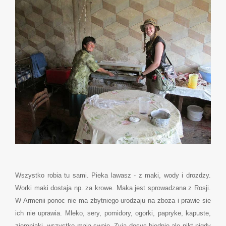
Wszystko robia tu sami. Pieka lawasz - z maki, wody i drozdzy.
Worki maki dostaja np. za krowe. Maka jest sprowadzana z Rosji.
W Armenii ponoc nie ma zbytniego urodzaju na zboza i prawie sie
ich nie uprawia. Mleko, sery, pomidory, ogorki, papryke, kapuste,
ziemniaki- wszystko maja swoje. Zyja dosyc biednie ale nikt nigdy