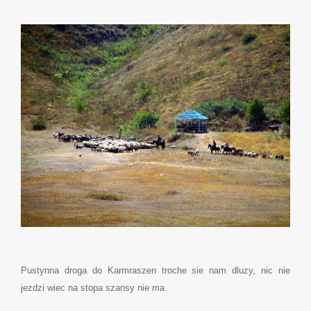
Pustynna droga do Karmraszen troche sie nam dluzy, nic nie
jezdzi wiec na stopa szansy nie ma.