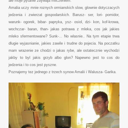
ale moje pytanie zbywaja milczeniem.
Amalia uczy mnie roznych ormianskich slow, glownie dotyczacych
jedzenia i zwierzat gospodarskich. Barusz- ser, lori- pomidor,
warunk- ogorek, bibar- papryka, ysz- osiol, dzi- kon, kof-krowa,
wochczar- baran, than- jakas potrawa z mleka, cos jak jakies
mleko sfermentowane? Sunk-... No wlasnie.. Na tym etapie trwa
dlugie wyjasnianie, jakies zawile i trudne do pojecia. Na poczatku
mam wrazenie ze chodzi o jakas rybe, ale ostatecznie wychodzi
jakby to byl jakis grzyb albo glon? Napewno jest to cos do
jedzenia i to cos jest pyszne.
Poznajemy tez jednego z trzech synow Amalii i Walusza- Garika.