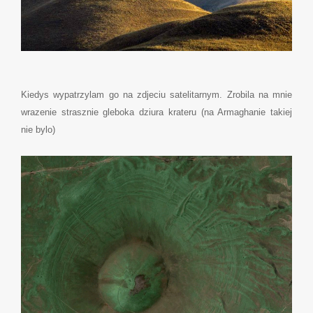
Kiedys wypatrzylam go na zdjeciu satelitarnym. Zrobila na mnie
wrazenie strasznie gleboka dziura krateru (na Armaghanie takiej
nie bylo)