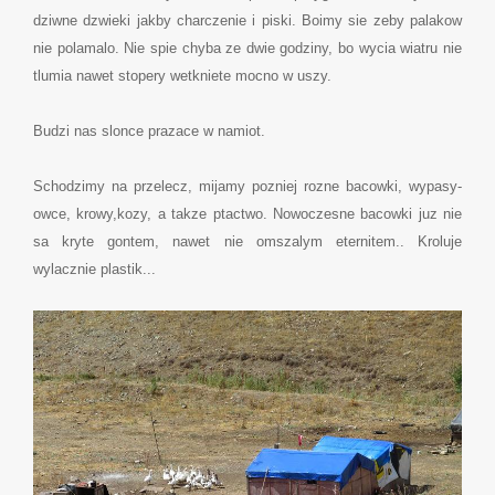
dziwne dzwieki jakby charczenie i piski. Boimy sie zeby palakow
nie polamalo. Nie spie chyba ze dwie godziny, bo wycia wiatru nie
tlumia nawet stopery wetkniete mocno w uszy.
Budzi nas slonce prazace w namiot.
Schodzimy na przelecz, mijamy pozniej rozne bacowki, wypasy-
owce, krowy,kozy, a takze ptactwo. Nowoczesne bacowki juz nie
sa kryte gontem, nawet nie omszalym eternitem.. Kroluje
wylacznie plastik...