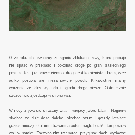
O zmroku obserwujemy zmagania zblakanej niwy, ktora probuje
nie spasc w przepasc i pokonac droge po grani sasiedniego
pasma. Jest juz prawie ciemno, droga jest kamienista i kreta, wiec
autko posuwa sie niesamowicie powoli. Kilkakrotnie mamy
wrazenie ze ktos wysiada i oglada droge pieszo. Ostatecznie
szczesliwie zjezdzaja w strone wsi.
W nocy zrywa sie straszny wiatr , wiejacy jakos falami. Najpierw
slychac ze duje dosc daleko, slychac szum i gwizdy latajace
gdzies miedzy skalami i trawami a potem nagle buch! i ten powiew
wali w namiot. Zaczyna nim trzepotac, przyginac dach, wydawac