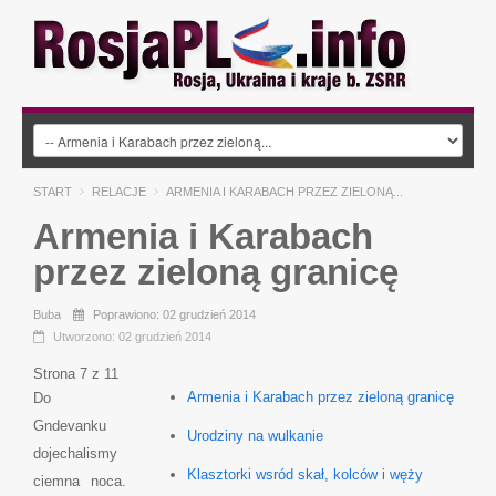
START
RELACJE
ARMENIA I KARABACH PRZEZ ZIELONĄ...
Armenia i Karabach
przez zieloną granicę
Buba
Poprawiono: 02 grudzień 2014
Utworzono: 02 grudzień 2014
Strona 7 z 11
Armenia i Karabach przez zieloną granicę
Do
Gndevanku
Urodziny na wulkanie
dojechalismy
Klasztorki wsród skał, kolców i węży
ciemna noca.