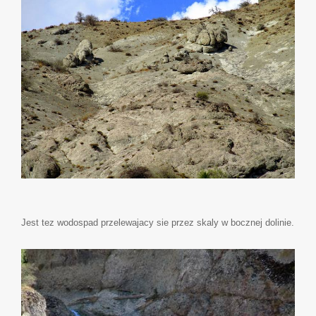
Jest tez wodospad przelewajacy sie przez skaly w bocznej dolinie.