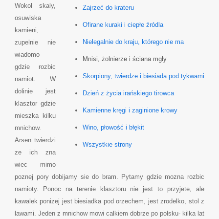
Wokol skaly,
Zajrzeć do krateru
osuwiska
Ofirane kuraki i ciepłe źródla
kamieni,
Nielegalnie do kraju, którego nie ma
zupelnie nie
wiadomo
Mnisi, żolnierze i ściana mgły
gdzie rozbic
Skorpiony, twierdze i biesiada pod tykwami
namiot. W
dolinie jest
Dzień z życia irańskiego tirowca
klasztor gdzie
Kamienne kręgi i zaginione krowy
mieszka kilku
Wino, płowość i błękit
mnichow.
Arsen twierdzi
Wszystkie strony
ze ich zna
wiec mimo
poznej pory dobijamy sie do bram. Pytamy gdzie mozna rozbic
namioty. Ponoc na terenie klasztoru nie jest to przyjete, ale
kawalek ponizej jest biesiadka pod orzechem, jest zrodelko, stol z
lawami. Jeden z mnichow mowi calkiem dobrze po polsku- kilka lat