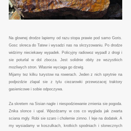
Na glownej drodze lapiemy od razu stopa prawie pod samo Goris.
Gosc skreca do Tatew i wysadzi nas na skrzyzowaniu. Po drodze
widzimy nieciekawy wypadek. Policyjny radiowoz wypadl z drogi i
sie poturlal w dol zbocza. Jest solidnie obity ze wszystkich
mozliwych stron. Wlasnie wyciaga go dzwig.
Mijamy tez kilku turystow na rowerach. Jeden z nich sprytnie na
podjezdzie zlapal sie z tylu ciezarowki przewozacej traktory
gasienicowe i sobie odpoczywa.
Za skretem na Sisian nagle i niespodziewanie zmienia sie pogoda.
Znika slonce i upal. Wjezdzamy w cos co wyglada jak zwarta
sciana mgly. Robi sie szaro i cholernie zimno. I leje na dodatek. A
my wysiadamy w koszulkach, krotkich spodniach i slonecznych