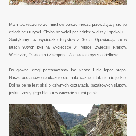
Mam tez wrazenie ze mnichow bardzo mecza przewalajacy sie po
dziedzincu turysci. Chyba by woleli posiedziec w ciszy i spokoju.
Spotykamy tez wycieczke turystow z Soczi. Opowiadaja ze w
latach 90tych byli na wycieczce w Polsce. Zwiedzili Krakow,
Wieliczke, Oswiecim i Zakopane. Zachwalaja pyszna kielbase.
Do glownej drogi postanawiamy isc pieszo i nie lapac stopa.
Nasze postanowienie okazuje sie malo wazne- i tak nic nie jedzie.
Dolina pelna jest skal o dziwnych ksztaltach, bazaltowych slupow,
jaskin, zastyglego blota a w wawozie szumi potok.