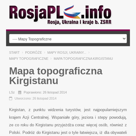
START
PODRÓŻE
MAPY ROSJI, UKRAINY...
MAPY TOPOGRAFICZNE
MAPA TOPOGRAFICZNA KIRGISTANU
Mapa topograficzna
Kirgistanu
LSz
Poprawiono: 26 listopad 2014
Utworzono: 26 listopad 2014
Kirgistan, z punktu widzenia turystów, jest najpopularniejszym
krajem Azji Centralnej. Wspaniałe góry, jeziora i stepy powodują,
ze co roku do Kirgistanu przyjeżdża coraz więcej osób, również z
Polski. Podróż do Kirgistanu jest o tyle łatwiejsza, iż dla obywateli