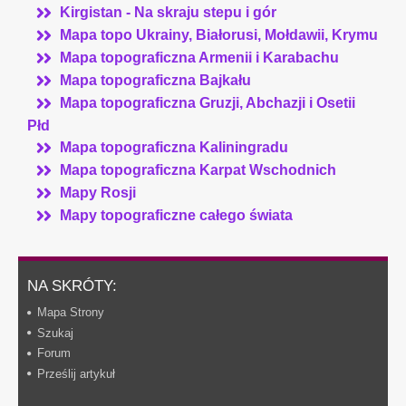
Kirgistan - Na skraju stepu i gór
Mapa topo Ukrainy, Białorusi, Mołdawii, Krymu
Mapa topograficzna Armenii i Karabachu
Mapa topograficzna Bajkału
Mapa topograficzna Gruzji, Abchazji i Osetii
Płd
Mapa topograficzna Kaliningradu
Mapa topograficzna Karpat Wschodnich
Mapy Rosji
Mapy topograficzne całego świata
NA SKRÓTY:
Mapa Strony
Szukaj
Forum
Prześlij artykuł