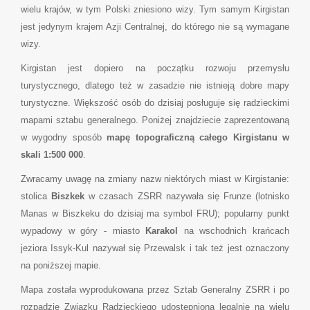
wielu krajów, w tym Polski zniesiono wizy. Tym samym Kirgistan
jest jedynym krajem Azji Centralnej, do którego nie są wymagane
wizy.
Kirgistan jest dopiero na początku rozwoju przemysłu
turystycznego, dlatego też w zasadzie nie istnieją dobre mapy
turystyczne. Większość osób do dzisiaj posługuje się radzieckimi
mapami sztabu generalnego. Poniżej znajdziecie zaprezentowaną
w wygodny sposób
mapę topograficzną całego Kirgistanu w
skali 1:500 000
.
Zwracamy uwagę na zmiany nazw niektórych miast w Kirgistanie:
stolica
Biszkek
w czasach ZSRR nazywała się Frunze (lotnisko
Manas w Biszkeku do dzisiaj ma symbol FRU); popularny punkt
wypadowy w góry - miasto
Karakol
na wschodnich krańcach
jeziora Issyk-Kul nazywał się Przewalsk i tak też jest oznaczony
na poniższej mapie.
Mapa została wyprodukowana przez Sztab Generalny ZSRR i po
rozpadzie Związku Radzieckiego udostępniona legalnie na wielu